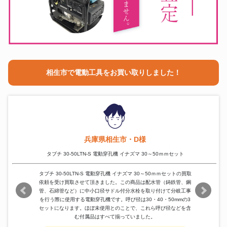
相生市で電動工具をお買い取りしました！
兵庫県相生市・D様
タブチ 30-50LTN-S 電動穿孔機 イナズマ 30～50ｍｍセット
タブチ 30-50LTN-S 電動穿孔機 イナズマ 30～50ｍｍセットの買取
依頼を受け買取させて頂きました。この商品は配水管（鋳鉄管、鋼
管、石綿管など）に中小口径サドル付分水栓を取り付けて分岐工事
を行う際に使用する電動穿孔機です。呼び径は30・40・50mmの3
セットになります。ほぼ未使用とのことで、これら呼び径などを含
む付属品はすべて揃っていました。