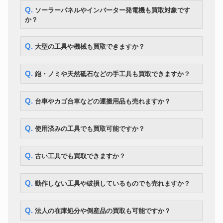
大肯精密 ファルコン 水道用電動
Q. ソーラーパネルやインバーター発電機も買取対象です
工具
105,000円
穿孔機 A-2
か？
HONDA 防音型 ET5000Z 三相
工具
119,000円
200V 発電機
Q. 大型の工具や機械も買取できますか？
マキタ純正 リチウムイオンバッ
工具
14,700円
テリー 18V BL1860 2個セット
超音波探傷器 OLYMPUS
工具
320,500円
EPOCH600
Q. 鉋・ノミや天然砥石などの手工具も買取できますか？
Q. 台車やカゴ台車などの運搬用品も売れますか？
Q. 使用済みの工具でも買取可能ですか？
Q. 古い工具でも買取できますか？
Q. 動作しない工具や破損しているものでも売れますか？
Q. 法人の在庫処分や倒産品の買取も可能ですか？