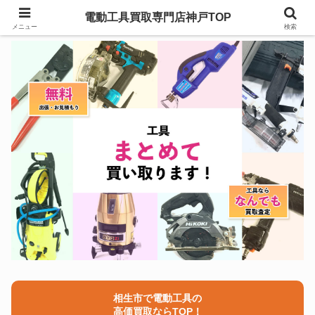
電動工具買取専門店神戸TOP
メニュー
検索
相生市で電動工具の
高価買取ならTOP！