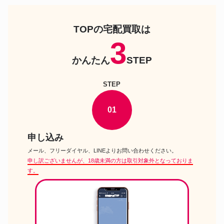
電動工具
ー
デウォルト DCS570B コードレ
電動工具
ス丸ノコ
TOPの宅配買取は
アイリスオーヤマ RGM-1400 電
3
電動工具
動芝刈り機
かんたん
STEP
ミルウォーキー M12 FUEL 電動
電動工具
ラチェットレンチ
藤原産業 TBM-216 卓上型多機
STEP
電動工具
能丸ノコ
京セラ DD180RF 充電式ドリル
電動工具
ドライバー
01
グリーンワークス GPW2000 高
電動工具
圧洗浄機
申し込み
ミルウォーキー M18 CAG125
電動工具
電動グラインダー
メール、フリーダイヤル、LINEよりお問い合わせください。
申し訳ございませんが、18歳未満の方は取引対象外となっておりま
アイリスオーヤマ MG400 コー
電動工具
ドレスバッテリークリーナー
す。
HiKOKI DH28PC 電動ハンマー
電動工具
ドリル
ボッシュ GWS18V-10 ディスク
電動工具
グラインダー
デウォル DCD996P2 コードレ