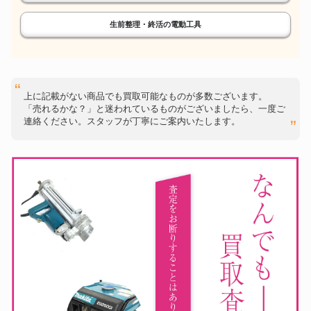
生前整理・終活の電動工具
ウッドチッパー
パイプマシン
鉋・ノミ
パンチャー
鉄筋結束機
天然砥石
上に記載がない商品でも買取可能なものが多数ございます。
「売れるかな？」と迷われているものがございましたら、一度ご
連絡ください。スタッフが丁寧にご案内いたします。
デジタルノギス
比重計
キーマシン
パイプベンダー
チェンソー
育良精機
KTC
スナップオン
HIKOKI
マキタ
MITSUTOYO