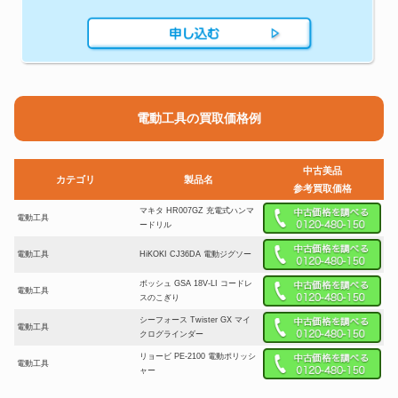
電動工具の買取価格例
中古美品
カテゴリ
製品名
参考買取価格
マキタ HR007GZ 充電式ハンマ
電動工具
ードリル
電動工具
HiKOKI CJ36DA 電動ジグソー
ボッシュ GSA 18V-LI コードレ
電動工具
スのこぎり
シーフォース Twister GX マイ
電動工具
クログラインダー
リョービ PE-2100 電動ポリッシ
電動工具
ャー
マキタ GA5040 電動グラインダ