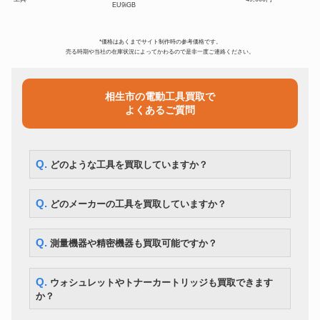
EU9iGB
小型レーザー溶接機 XXS EVO
工具
385,700円
LASER
*価格はあくまでサイト制作時の参考価格です。
工具
KTC ローラーキャビネット
42,000円
売る時期や当社の在庫状況によってかわるので是非一度ご連絡ください。
DAT-270ES デンヨーTIG溶接
工具
210,000円
機 DENYO
ニコントータルステーション
相生市の電動工具買取で
工具
421,400円
NIVO-Z2
よくあるご質問
TOPCON トプコン MC-R3 マシ
工具
176,400円
ンコントロール
セイワ タイルエース TA-500GX
工具
194,600円
タイル吹付機
Q. どのような工具を買取していますか？
SOKKIA ソキア モータードライ
工具
ブ ノンプリズム トータルステー
420,000円
ション SRX5X Ⅱ型
Q. どのメーカーの工具を買取していますか？
トプコン TOPCON GLS1500
工具
3Dレーザースキャナー + 3D点
2,040,500円
群処理ソフトウェアScanMaster
Q. 測量機器や精密機器も買取可能ですか？
JRC/日本無線 ハンディーサーチ
工具
588,700円
NJJ-105
スナップオン Snap-on 工具箱
Q. ウォシュレットやトナーカートリッジも買取できます
工具
525,560円
KRL722
か？
マキタ 充電式チェンソー
工具
14,850円
250mm 18V MUC254DZ