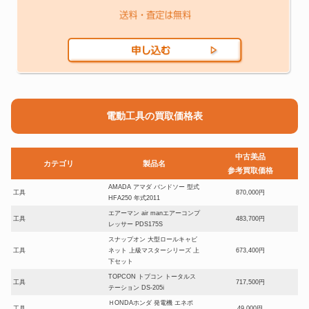
電動工具の買取価格表
中古美品
カテゴリ
製品名
参考買取価格
AMADA アマダ バンドソー 型式
工具
870,000円
HFA250 年式2011
エアーマン air manエアーコンプ
工具
483,700円
レッサー PDS175S
スナップオン 大型ロールキャビ
工具
ネット 上級マスターシリーズ 上
673,400円
下セット
TOPCON トプコン トータルス
工具
717,500円
テーション DS-205i
ＨONDAホンダ 発電機 エネポ
工具
49,000円