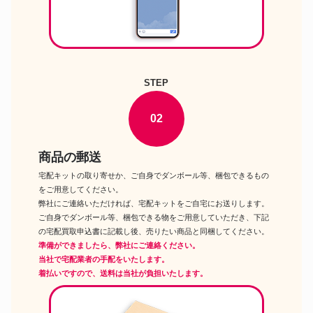
電動工具
ス振動ドライバー
電動工具
藤原産業 KP-150 電動かんな
グリーンワークス GBL80300 充
電動工具
電式ブロワー
STEP
マキタ TD001GDX 充電式イン
電動工具
パクトドライバ
02
商品の郵送
宅配キットの取り寄せか、ご自身でダンボール等、梱包できるもの
をご用意してください。
弊社にご連絡いただければ、宅配キットをご自宅にお送りします。
ご自身でダンボール等、梱包できる物をご用意していただき、下記
の宅配買取申込書に記載し後、売りたい商品と同梱してください。
準備ができましたら、弊社にご連絡ください。
当社で宅配業者の手配をいたします。
着払いですので、送料は当社が負担いたします。