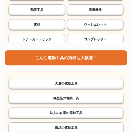
配管工具
測量機器
電材
ウォシュレット
トナーカートリッジ
コンプレッサー
エアタッカー
エア釘打機
こんな電動工具の買取も大歓迎！
ソーラーパネル
インバーター発電機
大量の電動工具
トータルステーション
ホイスト
倒産品の電動工具
チェーンブロック
鉄筋探査機
法人の在庫の電動工具
ケーブルアナライザー
蛍光X線分析計
遺品の電動工具
カゴ台車
台車