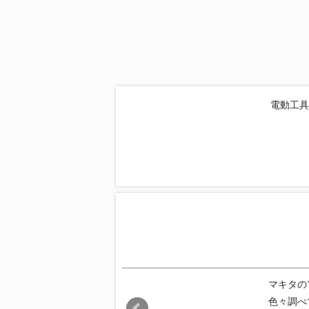
電動工具
マキタの
色々調べ